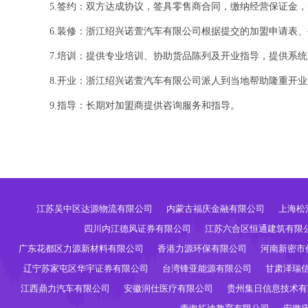
5.签约：双方达成协议，签具零售商合同，缴纳经营保证金
6.装修：浙江绍兴诺萱汽车有限公司根据提交的加盟申请表
7.培训：提供专业培训、协助货品陈列及开业指导，提供系
8.开业：浙江绍兴诺萱汽车有限公司派人到当地帮助隆重开业
9.指导：长期对加盟商提供咨询服务和指导。
江苏吴中区达源物流有限公司
内蒙古福庆金融有限公司
上海松
四川内江德风证券有限公司
江苏六合区恒通建筑有限
广东花都区力源新材料有限公司
香港力源环保有限公司
河南新密市
辽宁苏家屯区华宇证券有限公司
台湾锋亚能源有限公司
甘肃泽瑞
江西鼎力汽车有限公司
安徽润仕医疗有限公司
贵州集日信息技术有